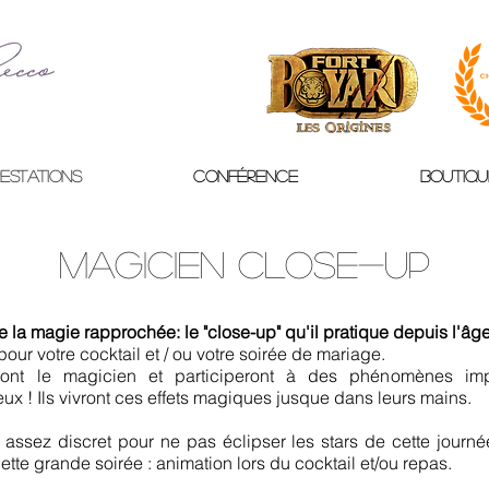
estations
Conférence
Boutiqu
Magicien close-up
de la magie rapprochée: le "close-up" qu'il pratique depuis l'âg
ur votre cocktail et / ou votre soirée de mariage.
ront le magicien et participeront à des phénomènes im
eux ! Ils vivront ces effets magiques jusque dans leurs mains.
 assez discret pour ne pas éclipser les stars de cette journ
tte grande soirée : animation lors du cocktail et/ou repas.