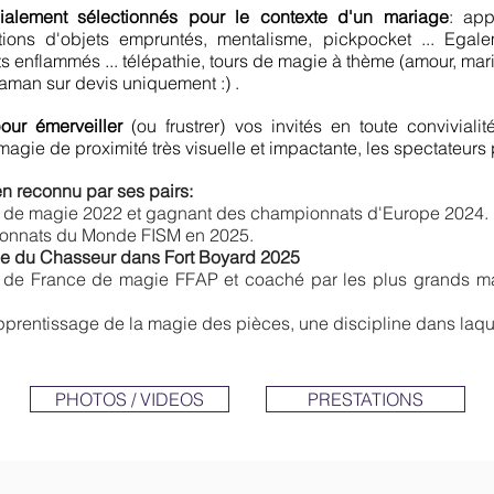
ialement sélectionnés pour le contexte d'un mariage
: app
tations d'objets empruntés, mentalisme, pickpocket ... Egale
ts enflammés ... télépathie, tours de magie à thème (amour, mari
aman sur devis uniquement :) .
our émerveiller
(ou frustrer) vos invités en toute conviviali
agie de proximité très visuelle et impactante, les spectateurs pe
n reconnu par ses pairs:
 de magie 2022 et gagnant des championnats d'Europe 2024.
ionnats du Monde FISM en 2025.
e du Chasseur dans Fort Boyard 2025
 de France de magie FFAP et coaché par les plus grands mag
prentissage de la magie des pièces, une discipline dans laque
PHOTOS / VIDEOS
PRESTATIONS