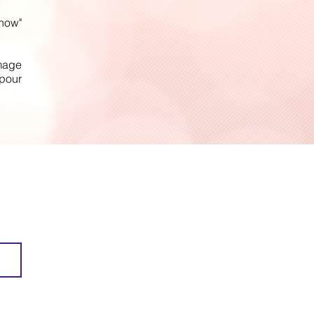
how"
image
pour