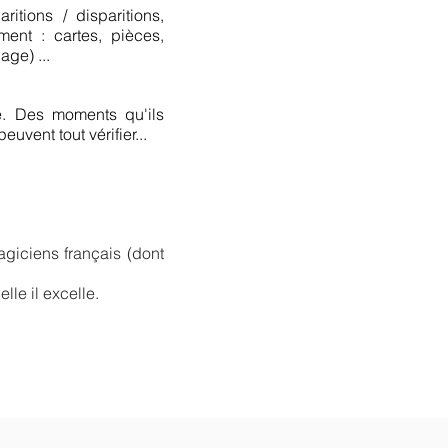
aritions / disparitions,
ment : cartes, pièces,
age) ...
té. Des moments qu'ils
uvent tout vérifier...
iciens français (dont
lle il excelle.