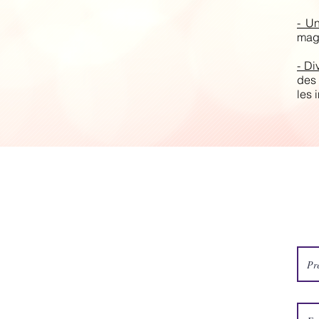
- U
magi
- Di
des
les i