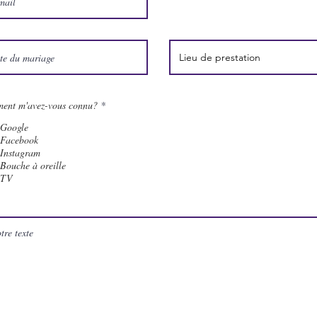
O
ent m'avez-vous connu?
*
b
l
Google
i
Facebook
g
Instagram
a
t
Bouche à oreille
o
TV
i
r
e