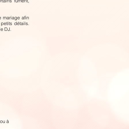
rtains fument,
e mariage afin
etits détails.
le DJ.
 ou à