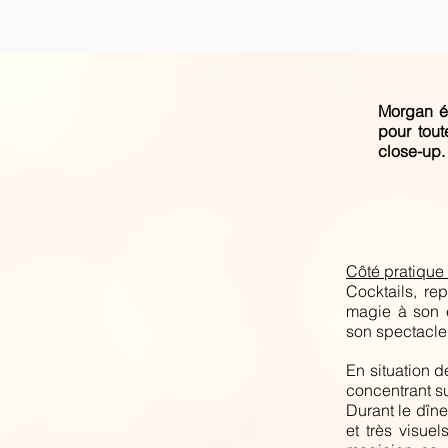
Morgan é
pour tou
close-up.
Côté pratique 
Cocktails, re
magie à son e
son spectacle
En situation 
concentrant su
Durant le dîne
et très visuel