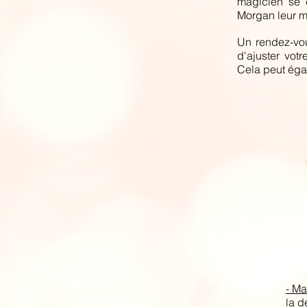
magicien se c
Morgan leur mo
Un rendez-vou
d'ajuster vot
Cela peut égal
- Ma
la d