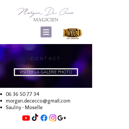
contact
VISITER LA GALERIE PHOTO
06 36 50 77 34
morgan.dececco@gmail.com
Saulny - Moselle