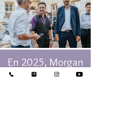
En 2025, Morgan
représente la
France aux
championnats du
monde de magie