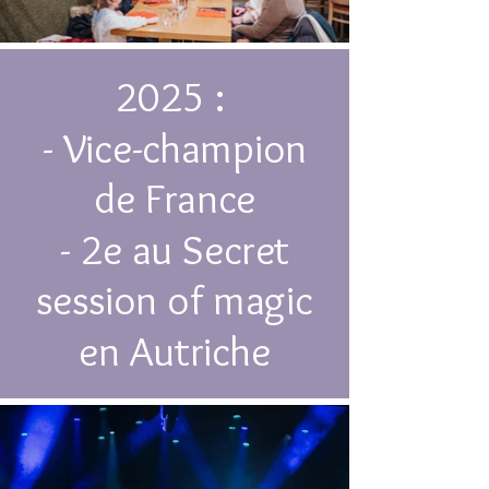
2025 :
- Vice-champion
de France
- 2e au Secret
session of magic
en Autriche