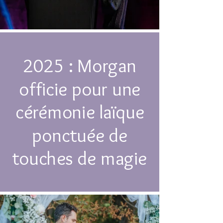
2025 : Morgan
officie pour une
cérémonie laïque
ponctuée de
touches de magie